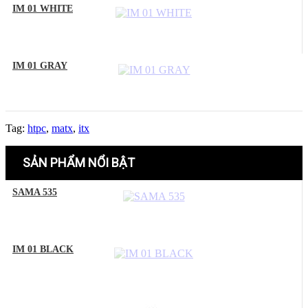
IM 01 WHITE
IM 01 GRAY
Tag:
htpc
,
matx
,
itx
SẢN PHẨM NỔI BẬT
SAMA 535
IM 01 BLACK