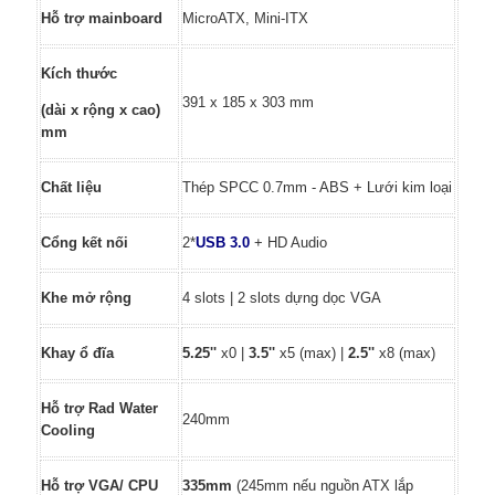
Hỗ trợ mainboard
MicroATX, Mini-ITX
Kích thước
391 x 185 x 303 mm
(
dài x rộng x
cao
)
mm
Chất liệu
Thép SPCC 0.7mm - ABS + Lưới kim
loại
Cổng kết nối
2*
USB 3.0
+ HD Audio
Khe mở rộng
4 slots | 2 slots dựng dọc VGA
Khay ổ đĩa
5.25''
x0 |
3.5''
x5 (max) |
2.5''
x8 (max)
Hỗ trợ Rad Water
240mm
Cooling
Hỗ trợ VGA/ CPU
335mm
(245mm nếu nguồn ATX lắp