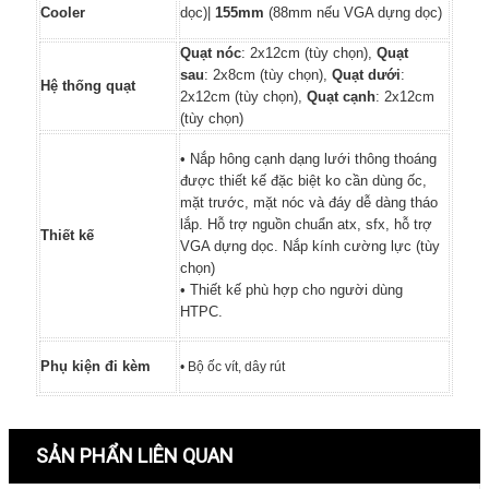
Cooler
dọc)|
155mm
(88mm nếu VGA dựng dọc)
Quạt nóc
: 2x12cm (tùy chọn),
Quạt
sau
: 2x8cm (tùy chọn),
Quạt dưới
:
Hệ thống quạt
2x12cm (tùy chọn),
Quạt cạnh
: 2x12cm
(tùy chọn)
• Nắp hông cạnh dạng lưới thông thoáng
được thiết kế đặc biệt ko cần dùng ốc,
mặt trước, mặt nóc và đáy dễ dàng tháo
lắp. Hỗ trợ nguồn chuẩn atx, sfx, hỗ trợ
Thiết kế
VGA dựng dọc. Nắp kính cường lực (tùy
chọn)
• Thiết kế phù hợp cho người dùng
HTPC.
Phụ kiện đi kèm
•
Bộ ốc vít, dây rút
SẢN PHẨN LIÊN QUAN